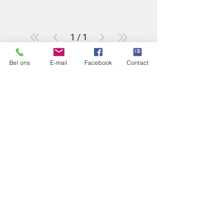
1
/
1
Openingsuren
Adres
Bel ons
E-mail
Facebook
Contact
Dinsdag - Vrijdag
Gemeenteplein 2A
10:00 - 12:30
3560 Lummen
13:30 - 17:00
Zaterdag
10:00 - 17:00
Zondag - Maandag
Gesloten
Contact
info@anywearfashion.be
013 33 44 51