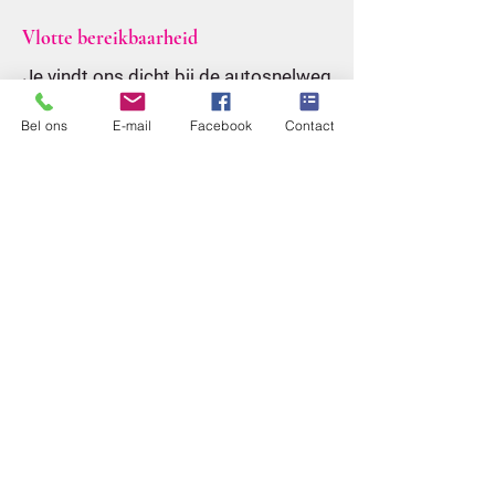
Vlotte bereikbaarheid
Je vindt ons dicht bij de autosnelweg
met ruime gratis parking voor de
Bel ons
E-mail
Facebook
Contact
deur.
Vind Anywear Fashion
Openingsuren
Adres
Dinsdag - Vrijdag
Gemeenteplein 2A
10:00 - 12:30
3560 Lummen
13:30 - 17:00
Zaterdag
10:00 - 17:00
Zondag - Maandag