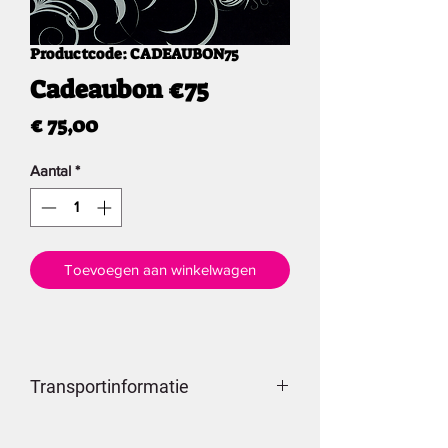
Productcode: CADEAUBON75
Cadeaubon €75
Prijs
€ 75,00
Aantal
*
Toevoegen aan winkelwagen
Transportinformatie
Je aankoop zal via
bpost
geleverd
worden.